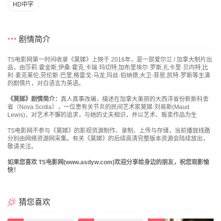
HD中字
剧情简介
TS电影网第一时间收录《莫娣》上映于 2016年，是一部爱尔兰 / 加拿大制片出
品，由莎莉·霍金斯,伊桑·霍克,卡瑞·玛切特,加布里埃尔·罗斯,扎卡里·贝内特,比
利·麦克莱伦,劳伦斯·巴里,格雷戈·马龙,玛丝·伯纳德,大卫·菲恩,凯特·罗斯等主演
的剧情片，对白语言为英语。
《莫娣》剧情简介：
真人真事改编，描述在加拿大美丽的大西洋省份新斯科舍
省（Nova Scotia），一位患有关节炎的民间艺术家莫娣·刘易斯(Maud
Lewis)，对艺术不懈的追求，与她的丈夫相识，并以艺术、贩卖作品为生
TS电影网不参与《莫娣》的影视资源制作、录制、上传与存储，当前播放线路
分别由网络资源网采集。有关《莫娣》的后续高清完整版本资源会陆续放出，
敬请关注。
如果您喜欢 TS电影网(www.asdyw.com)欢迎分享给身边的朋友，祝您观影愉
快！
猜您喜欢