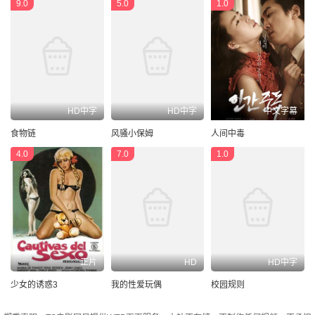
9.0
5.0
1.0
HD中字
HD中字
中文字幕
食物链
风骚小保姆
人间中毒
4.0
7.0
1.0
正片
HD
HD中字
少女的诱惑3
我的性爱玩偶
校园规则