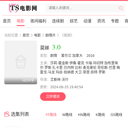
首页
电影
夜间福利
连续剧
综艺
动漫
资讯
专题
当前位置
首页
电影
剧情片
《莫娣》
3.0
莫娣
类型：
剧情
爱尔兰
加拿大
2016
主演：
莎莉·霍金斯
伊桑·霍克
卡瑞·玛切特
加布里埃
尔·罗斯
扎卡里·贝内特
比利·麦克莱伦
劳伦斯·巴里
格
雷戈·马龙
玛丝·伯纳德
大卫·菲恩
凯特·罗斯
导演：
艾斯林·沃什
HD中字
更新：
2024-06-25 19:40:54
立即播放
选集列表
FF路线
W路线
HN路线
K路线
GS路线